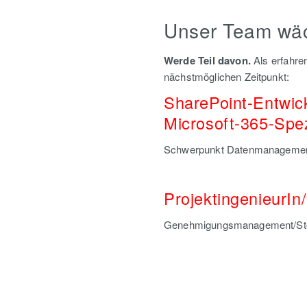
Unser Team wä
Werde Teil davon.
Als erfahre
nächstmöglichen Zeitpunkt:
SharePoint-Entwick
Microsoft-365-Spez
Schwerpunkt Datenmanagemen
ProjektingenieurIn/
Genehmigungsmanagement/St