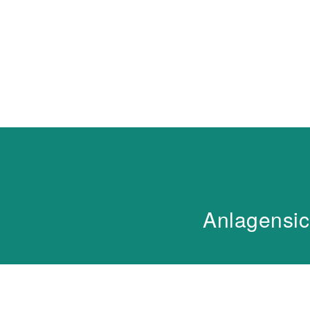
Willkommen im Consulting- 
Sachverständigenbüro UCON 
Anlagensic