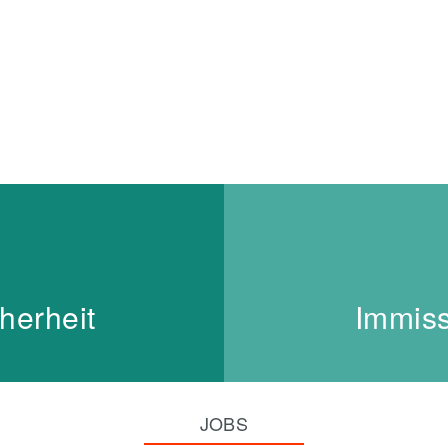
und
in Münster
herheit
Immiss
JOBS