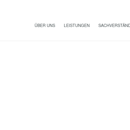
ÜBER UNS
LEISTUNGEN
SACHVERSTÄND
tenz:
heit und
hutz